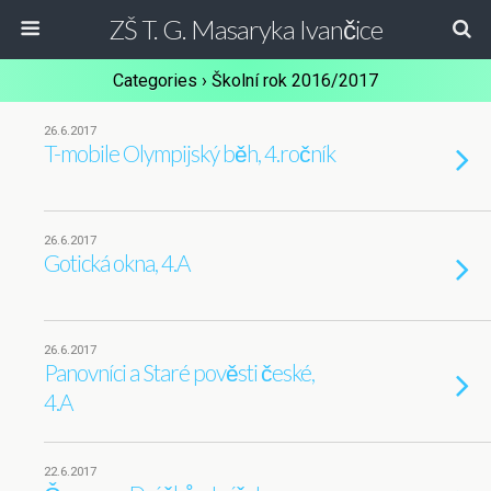
ZŠ T. G. Masaryka Ivančice
Categories ›
Školní rok 2016/2017
26.6.2017
T-mobile Olympijský běh, 4.ročník
26.6.2017
Gotická okna, 4.A
26.6.2017
Panovníci a Staré pověsti české,
4.A
22.6.2017