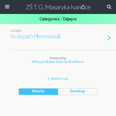
ZŠ T. G. Masaryka Ivančice
Categories ›
Dějepis
5.2.2015
Po stopách Přemyslovců
Powered by
WPtouch Mobile Suite for WordPress
Back to top
Mobile
Desktop