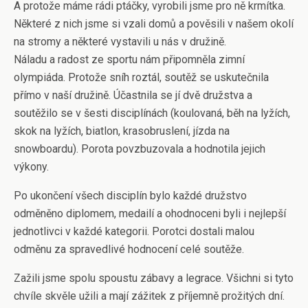
A protože máme rádi ptáčky, vyrobili jsme pro ně krmítka.
Některé z nich jsme si vzali domů a pověsili v našem okolí
na stromy a některé vystavili u nás v družině.
Náladu a radost ze sportu nám připomněla zimní
olympiáda. Protože sníh roztál, soutěž se uskutečnila
přímo v naší družině. Účastnila se jí dvě družstva a
soutěžilo se v šesti disciplínách (koulovaná, běh na lyžích,
skok na lyžích, biatlon, krasobruslení, jízda na
snowboardu). Porota povzbuzovala a hodnotila jejich
výkony.
Po ukončení všech disciplín bylo každé družstvo
odměněno diplomem, medailí a ohodnoceni byli i nejlepší
jednotlivci v každé kategorii. Porotci dostali malou
odměnu za spravedlivé hodnocení celé soutěže.
Zažili jsme spolu spoustu zábavy a legrace. Všichni si tyto
chvíle skvěle užili a mají zážitek z příjemně prožitých dní.