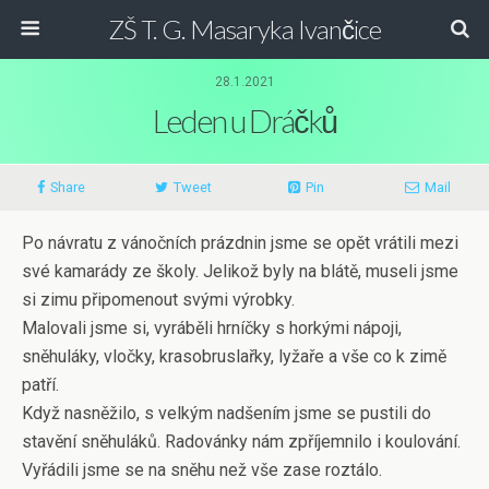
ZŠ T. G. Masaryka Ivančice
28.1.2021
Leden u Dráčků
Share
Tweet
Pin
Mail
Po návratu z vánočních prázdnin jsme se opět vrátili mezi
své kamarády ze školy. Jelikož byly na blátě, museli jsme
si zimu připomenout svými výrobky.
Malovali jsme si, vyráběli hrníčky s horkými nápoji,
sněhuláky, vločky, krasobruslařky, lyžaře a vše co k zimě
patří.
Když nasněžilo, s velkým nadšením jsme se pustili do
stavění sněhuláků. Radovánky nám zpříjemnilo i koulování.
Vyřádili jsme se na sněhu než vše zase roztálo.