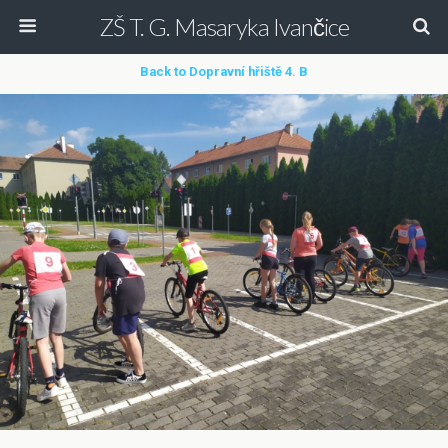
ZŠ T. G. Masaryka Ivančice
Back to Dopravní hřiště 4. B